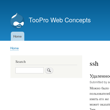
User
account
TooPro Web Concepts
menu
Home
Main
navigation
Home
Breadcrumb
ssh
Search
Search
Удаленно
Submitted by
a
Можно было б
пользователе
иметь его же
может оказат
Tags