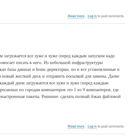
about
Read more
Log in
to post comments
Удаленное
управление
Ububtu
без
выделенных
IP
м загружается все хуже и хуже (перед каждым запуском надо
 помогает писать в него. Из небольшой инфраструктуры
экап базы данных и home директории, но и все установленные и
а новый жесткий диск и отправить посылкой для замены. Далее
 каждый днем загружается все хуже и хуже (перед каждым
росанных по городам компьютеров это 1 из 9 компьютеров, где
ренастроенные пакеты. Решение: сделать полный бэкап файловой
about
Read more
Log in
to post comments
Ubuntu
копия