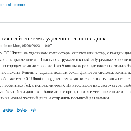
terminal
remote
пия всей системы удаленно, сыпется диск
dmin
on
Mon, 05/08/2023 - 10:07
ть ОС Ubuntu на удаленном компьютере, сыпется винчестер, с каждый дне
sck c исправлениями). Зачастую загружается в read-only режиме, sudo не
 по городам компьютеров это 1 из 9 компьютеров, где важен не только б
ные пакеты. Решение: сделать полный бэкап файловой системы, залить н
роблема: есть ОС Ubuntu на удаленном компьютере, сыпется винчестер, с
о пробегаться fsck c исправлениями). Из небольшой инфраструктуры разб
ько бэкап базы данных и home директории, но и все установленные и пе
ить на новый жесткий диск и отправить посылкой для замены.
teminal
backup
ssh