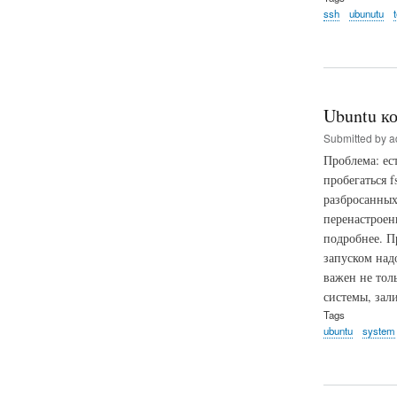
ssh
ubunutu
Ubuntu ко
Submitted by
a
Проблема: ес
пробегаться f
разбросанных
перенастроен
подробнее. П
запуском над
важен не тол
системы, зал
Tags
ubuntu
system