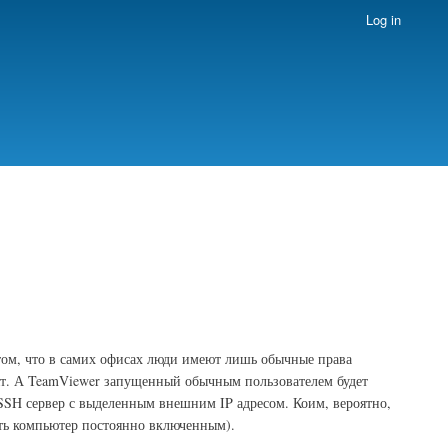
Log in
том, что в самих офисах люди имеют лишь обычные права
осят. А TeamViewer запущенный обычным пользователем будет
 SSH сервер с выделенным внешним IP адресом. Коим, вероятно,
ть компьютер постоянно включенным).