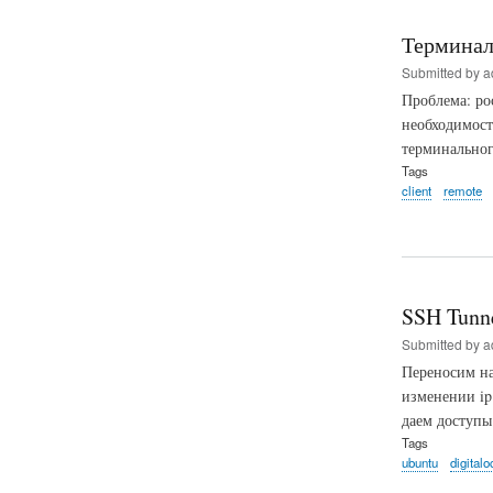
Терминал
Submitted by
a
Проблема: рос
необходимост
терминальног
Tags
client
remote
SSH Tunne
Submitted by
a
Переносим на
изменении ip
даем доступы 
Tags
ubuntu
digital