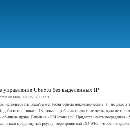
Skip
to
main
content
е управление Ububtu без выделенных IP
dmin
on
Mon, 05/08/2023 - 11:16
ы использовать TeamViewer (если офисы некоммерческие :)), но дело в 
й, дабы использовать ПК только в рабочих целях и не лезть, куда не пр
 - обычные права. Решение - SSH-тоннели. Придется иметь посредника -
ься и ваш продвинутый роутер, перепрошитый DD-WRT (чтобы не держа