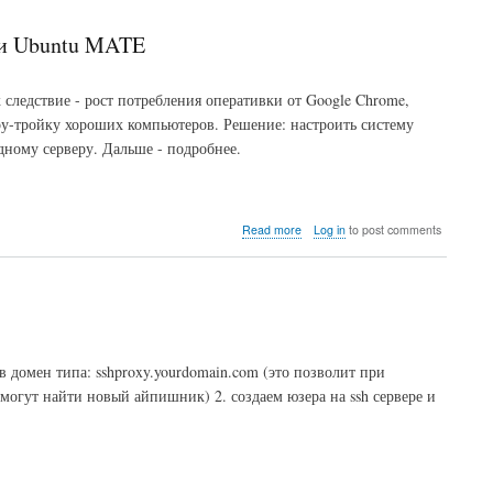
всей
системы
 и Ubuntu MATE
удаленно,
сыпется
диск
к следствие - рост потребления оперативки от Google Chrome,
ару-тройку хороших компьютеров. Решение: настроить систему
дному серверу. Дальше - подробнее.
about
Read more
Log in
to post comments
Терминал
"тонкий"
клиент
на
Raspberry
Pi
c
 домен типа: sshproxy.yourdomain.com (это позволит при
помощью
могут найти новый айпишник) 2. создаем юзера на ssh сервере и
X2Go
и
Ubuntu
MATE