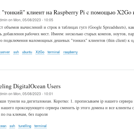
 "тонкий" клиент на Raspberry Pi c помощью X2Go
dmin
on
Mon, 05/08/2023 - 10:05
т объемов вычислений и строк в таблицах гугл (Google Spreadsheets), ка
ь добавления рабочих мест. Имеем: несколько старых компов, ноутов, п
о подключения маломощных дешевых "тонких" клиентов (thin client) к о
server
ssh
ubuntu
X2Go
terminal
raspberry
ling DigitalOcean Users
dmin
on
Mon, 05/08/2023 - 10:01
ши тунели на дигиталокеан. Коротко: 1. прописываем ip нашего сервера в
 нашего проксирующего сервера сменить ip этого домена и все клиенты с
по rsa ключам, без пароля
ocean
ssh
tunelling
terminal